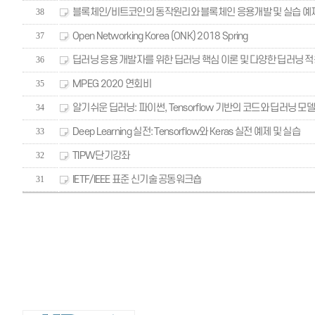
블록체인/비트코인의 동작원리와 블록체인 응용개발 및 실습 예
38
Open Networking Korea (ONK) 2018 Spring
37
딥러닝 응용 개발자를 위한 딥러닝 핵심 이론 및 다양한 딥러닝 적
36
MPEG 2020 연회비
35
알기쉬운 딥러닝: 파이썬, Tensorflow 기반의 코드와 딥러닝 
34
Deep Learning 실전: Tensorflow와 Keras 실전 예제 및 실습
33
TIPW단기강좌
32
IETF/IEEE 표준 신기술 공동워크숍
31