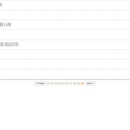
제
용 사례
모델을 중심으로
01
02
03
04
05
06
07
08
09
10