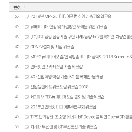
번호
2018년 MPEG뉴미디어포럼 추계 심층기술워크숍
50
유해미디어 현황 및 해결방안 모색을 위한 워크숍
49
[TC] ICT 융합 심층기술 구현 사례/동향: IoT/블록체인·차량간
48
OPNFV설치 및 시험 워크숍
47
MPEG뉴미디어포럼/한국방송·미디어공학회 2018 Summer Sc
46
인터넷인프라시스템 기술 워크샵
45
4차 산업혁명 핵심 기술: 5G·블록체인·딥러닝
44
산업융합네트워크포럼 워크숍 2018
43
제2회 MPEG뉴미디어포럼 총회 및 기술워크숍
42
2018년 인터넷 미디어(IM)연구회 워크샵
41
TIPS 단기강좌: 초소형 에너지 IoT Device를 위한 OpenADR 환경 
40
차세대 무선랜 및 IoT 무선통신 기술 워크숍
39