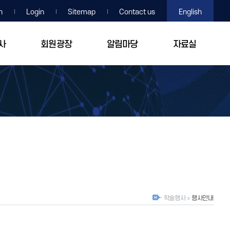
n
Login
Sitemap
Contact us
English
사
회원광장
알림마당
자료실
학술행사
행사안내